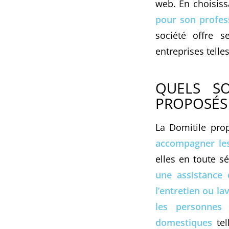
web. En choisis
pour son profes
société offre s
entreprises telle
QUELS SO
PROPOSÉS 
La Domitile pro
accompagner le
elles en toute sé
une assistance 
l’entretien ou l
les personnes
domestiques
te