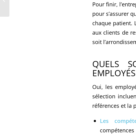
Pour finir, l’entr
à domicile
pour s’assurer q
chaque patient. L
aux clients de r
soit l’arrondisse
QUELS S
EMPLOYÉS
Oui, les employé
sélection inclue
références et la 
Les compéte
compétences t