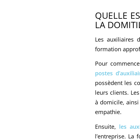
QUELLE ES
LA DOMITI
Les auxiliaires 
formation approfo
Pour commencer,
postes d’auxilia
possèdent les co
leurs clients. Le
à domicile, ains
empathie.
Ensuite,
les aux
l’entreprise. L