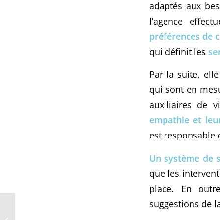
adaptés aux bes
l’agence effec
préférences de c
qui définit les
se
Par la suite, ell
qui sont en mesu
auxiliaires de 
empathie et leu
est responsable d
Un système de s
que les interven
place. En outre
suggestions de la
Pourquoi employer
une femme de ménage