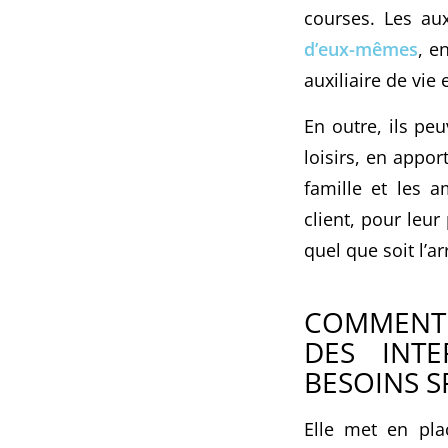
courses. Les au
d’eux-mêmes
, e
auxiliaire de vie
En outre, ils peu
loisirs, en appor
famille et les 
client, pour leu
quel que soit l’a
COMMENT L
DES INTE
BESOINS S
Elle met en pla