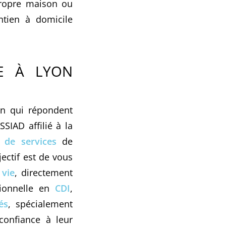
propre maison ou
ntien à domicile
LE À LYON
on qui répondent
SIAD affilié à la
de services
de
ectif est de vous
 vie
, directement
sionnelle en
CDI
,
és
, spécialement
 confiance à leur