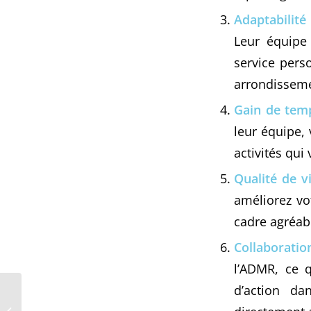
Adaptabilité
Leur équipe
service pers
arrondisseme
Gain de tem
leur équipe,
activités qui
Qualité de v
améliorez vo
cadre agréabl
Collaborati
l’ADMR, ce q
d’action da
Domitile : Auxiliaires de