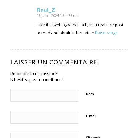
Raul_Z
13 juillet 2024 à 8 h 56 min
dit
:
I like this weblog very much, Its a real nice post
to read and obtain information.
Raise range
LAISSER UN COMMENTAIRE
Rejoindre la discussion?
N’hésitez pas à contribuer !
Nom
E-mail
Site web